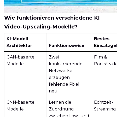
Wie funktionieren verschiedene KI
Video-Upscaling-Modelle?
KI-Modell
Bestes
Architektur
Funktionsweise
Einsatzge
GAN-basierte
Zwei
Film &
Modelle
konkurrierende
Porträtvid
Netzwerke
erzeugen
fehlende Pixel
neu.
CNN-basierte
Lernen die
Echtzeit-
Modelle
Zuordnung
Streaming
zwischen Low- und