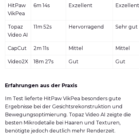
HitPaw
6m 14s
Exzellent
Exzellen
VikPea
Topaz
11m 52s
Hervorragend
Sehr gut
Video AI
CapCut
2m 11s
Mittel
Mittel
Video2X
18m 27s
Gut
Gut
Erfahrungen aus der Praxis
Im Test lieferte HitPaw VikPea besonders gute
Ergebnisse bei der Gesichtsrekonstruktion und
Bewegungsoptimierung. Topaz Video AI zeigte die
besten Mikrodetaile bei Haaren und Texturen,
benötigte jedoch deutlich mehr Renderzeit.