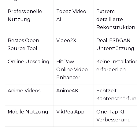
Professionelle
Topaz Video
Extrem
Nutzung
AI
detaillierte
Rekonstruktion
Bestes Open-
Video2X
Real-ESRGAN
Source Tool
Unterstützung
Online Upscaling
HitPaw
Keine Installatio
Online Video
erforderlich
Enhancer
Anime Videos
Anime4K
Echtzeit-
Kantenschärfun
Mobile Nutzung
VikPea App
One-Tap KI
Verbesserung