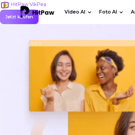
HitPaw VikPea
Video AI
Foto AI
A
Jetzt kaufen