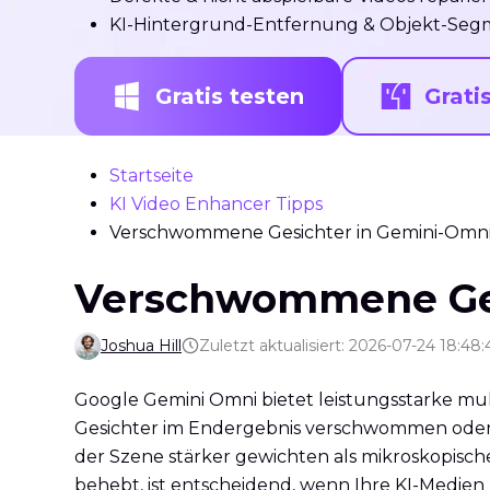
KI-Hintergrund-Entfernung & Objekt-Seg
Gratis testen
Grati
Startseite
KI Video Enhancer Tipps
Verschwommene Gesichter in Gemini-Omn
Verschwommene Ges
Joshua Hill
Zuletzt aktualisiert: 2026-07-24 18:48:
Google Gemini Omni bietet leistungsstarke m
Gesichter im Endergebnis verschwommen oder p
der Szene stärker gewichten als mikroskopisch
behebt, ist entscheidend, wenn Ihre KI-Medien k