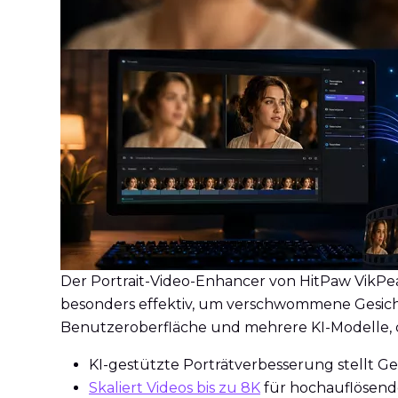
Der Portrait-Video-Enhancer von HitPaw VikPea 
besonders effektiv, um verschwommene Gesichter
Benutzeroberfläche und mehrere KI-Modelle, d
KI-gestützte Porträtverbesserung stellt Ges
Skaliert Videos bis zu 8K
für hochauflösend