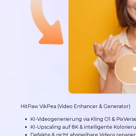
HitPaw VikPea (Video Enhancer & Generator)
KI-Videogenerierung via Kling O1 & PixVers
KI-Upscaling auf 8K & intelligente Kolorier
Defekte & nicht abspielbare Videos reparie