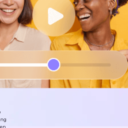
e
ung
ren