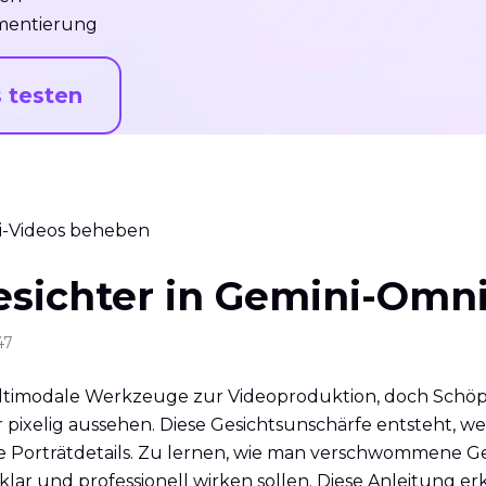
mentierung
s testen
i-Videos beheben
ichter in Gemini-Omni
47
ultimodale Werkzeuge zur Videoproduktion, doch Schöp
ixelig aussehen. Diese Gesichtsunschärfe entsteht, we
e Porträtdetails. Zu lernen, wie man verschwommene Ge
lar und professionell wirken sollen. Diese Anleitung er