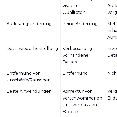
visuellen
Auf
Qualitäten
Ver
Auflösungsänderung
Keine Änderung
Meh
Erh
Auf
Detailwiederherstellung
Verbesserung
Erz
vorhandener
Deta
Details
Entfernung von
Entfernung
Nic
Unschärfe/Rauschen
Beste Anwendungen
Korrektur von
Ver
verschwommenen
Bild
und verblassten
Bildern