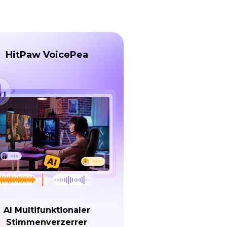
HitPaw VoicePea
AI Multifunktionaler
Stimmenverzerrer