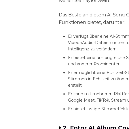
wären Sie Taylor Swift.
Das Beste an diesem AI Song C
Funktionen bietet, darunter:
Er verfügt über eine AI-Stim
Video-/Audio-Dateien unterst
Intelligenz zu verändern.
Er bietet eine umfangreiche
und anderer Prominenter.
Er ermöglicht eine Echtzeit-S
Stimmen in Echtzeit zu änder
erstellt.
Er kann mit mehreren Plattform
Google Meet, TikTok, Stream 
Er bietet lustige Stimmeffekte
2. Fotor AI Album Co