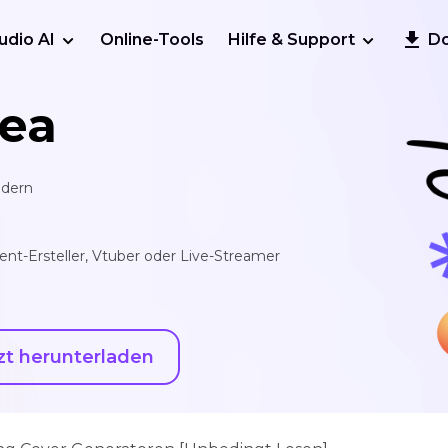
udio AI
Online-Tools
Hilfe & Support
D
ea
ndern
nt-Ersteller, Vtuber oder Live-Streamer
zt herunterladen