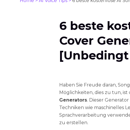
Home >
AI Voice Tips >
6 beste kostenlose AI S
6 beste kos
Cover Gene
[Unbedingt
Haben Sie Freude daran, Song-
Möglichkeiten, dies zu tun, is
Generators
. Dieser Generator 
Techniken wie maschinelles Le
Sprachverarbeitung verwende
zu erstellen.