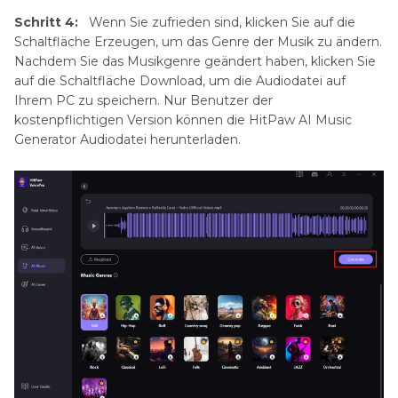
Schritt 4:
Wenn Sie zufrieden sind, klicken Sie auf die
Schaltfläche Erzeugen, um das Genre der Musik zu ändern.
Nachdem Sie das Musikgenre geändert haben, klicken Sie
auf die Schaltfläche Download, um die Audiodatei auf
Ihrem PC zu speichern. Nur Benutzer der
kostenpflichtigen Version können die HitPaw AI Music
Generator Audiodatei herunterladen.