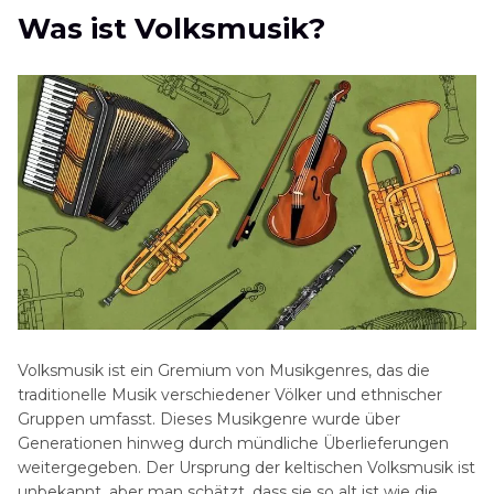
Die wichtigsten Merkmale der Volksmusik
Was ist Volksmusik?
Wie man Volksmusik generiert
Beste klassische Folkmusik aller Zeiten
FAQs der Volksmusik
Schlusswort
Volksmusik ist ein Gremium von Musikgenres, das die
traditionelle Musik verschiedener Völker und ethnischer
Gruppen umfasst. Dieses Musikgenre wurde über
Generationen hinweg durch mündliche Überlieferungen
weitergegeben. Der Ursprung der keltischen Volksmusik ist
unbekannt, aber man schätzt, dass sie so alt ist wie die