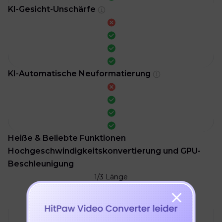
KI-Gesicht-Unschärfe
KI-Automatische Neuformatierung
Heiße & Beliebte Funktionen
Hochgeschwindigkeitskonvertierung und GPU-
Beschleunigung
1/3 Länge