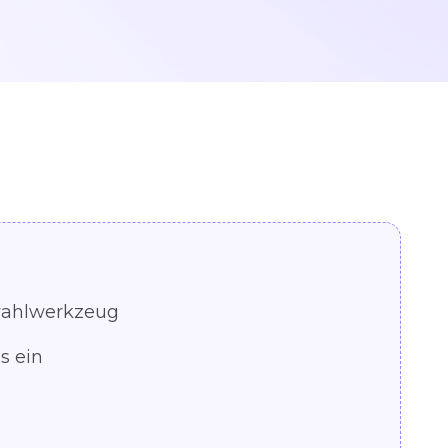
wahlwerkzeug
s ein