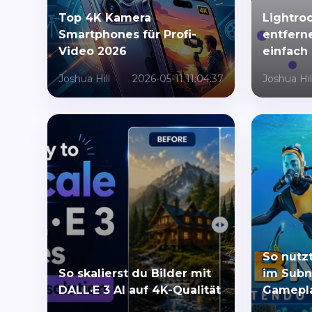
Top 4K Kamera
Lightro
Smartphones für Profi-
entferne
Video 2026
einfach
Joshua Hill
2026-05-11 11:04:37
Joshua Hil
So nutz
So skalierst du Bilder mit
im Subn
DALL·E 3 AI auf 4K-Qualität
Gamepl