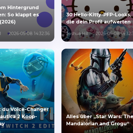
om Hintergrund
n: So klappt es
30 Hello-Kitty-PFP-Looks,
 (2026)
die dein Profil aufwerten
l
2026-05-08 14:32:36
Joshua Hill
2026-05-08 14:32:
t du Voice-Changer
autica 2 Koop-
Alles über „Star Wars: Th
ay
Mandalorian and Grogu“