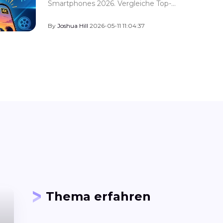
volution
best
Smartphones 2026. Vergleiche Top-
Modelle wie iPhone 17 Pro Max und
Test
Samsung S26 Ultra für hochwertige
By
Joshua Hill
2026-05-11 11:04:37
Videoaufnahmen.
Thema erfahren