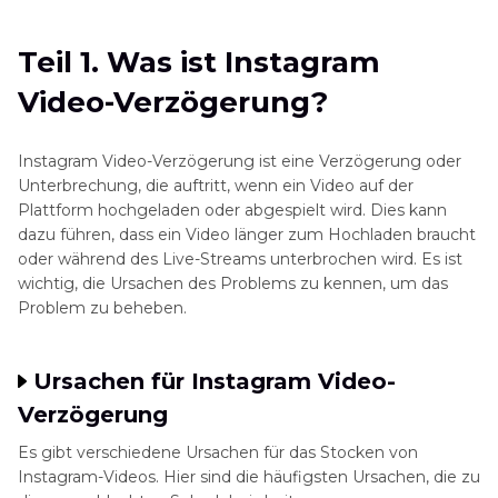
Teil 2. Wie man Instagram Video-Verzögerung
Teil 1. Was ist Instagram
behebt
Video-Verzögerung?
Teil 3. Bestes Video-Reparatur-Tool: HitPaw
VikPea
Instagram Video-Verzögerung ist eine Verzögerung oder
Unterbrechung, die auftritt, wenn ein Video auf der
Teil 4. Verhindern von Instagram Video-Lags in
Plattform hochgeladen oder abgespielt wird. Dies kann
der Zukunft
dazu führen, dass ein Video länger zum Hochladen braucht
oder während des Live-Streams unterbrochen wird. Es ist
wichtig, die Ursachen des Problems zu kennen, um das
Teil 5. FAQs zur Verzögerung von Instagram-
Problem zu beheben.
Videos
Ursachen für Instagram Video-
Verzögerung
Es gibt verschiedene Ursachen für das Stocken von
Instagram-Videos. Hier sind die häufigsten Ursachen, die zu