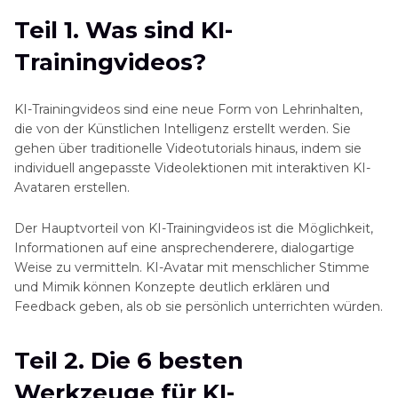
Teil 2. Die 6 besten Werkzeuge für KI-
Teil 1. Was sind KI-
Trainingvideos
Trainingvideos?
Teil 3. Ultra-Tipp: Wie können Sie KI-
Trainingvideos auf eine höhere Qualität
KI-Trainingvideos sind eine neue Form von Lehrinhalten,
verbessern?
die von der Künstlichen Intelligenz erstellt werden. Sie
gehen über traditionelle Videotutorials hinaus, indem sie
Teil 4. Häufig Gestellte Fragen zu KI-
individuell angepasste Videolektionen mit interaktiven KI-
Avataren erstellen.
Trainingsvideos
Der Hauptvorteil von KI-Trainingvideos ist die Möglichkeit,
Informationen auf eine ansprechenderere, dialogartige
Weise zu vermitteln. KI-Avatar mit menschlicher Stimme
und Mimik können Konzepte deutlich erklären und
Feedback geben, als ob sie persönlich unterrichten würden.
Teil 2. Die 6 besten
Werkzeuge für KI-