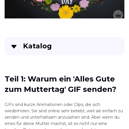
Katalog
Teil 1: Warum ein 'Alles Gute zum Muttertag'
GIF senden?
Teil 1: Warum ein 'Alles Gute
Teil 2: Was macht ein gutes 'Alles Gute zum
zum Muttertag' GIF senden?
Muttertag' GIF aus?
Teil 3: Wie man ein 'Alles Gute zum Muttertag'
GIFs sind kurze Animationen oder Clips, die sich
GIF erstellt (Schritt-für-Schritt Anleitung)
wiederholen. Sie sind online sehr beliebt, weil sie einfach zu
senden und unterhaltsam anzusehen sind. Aber wenn du
Teil 4: Top-Tools zur Erstellung von 'Alles Gute
eines für deine Mutter machst, ist es nicht nur eine