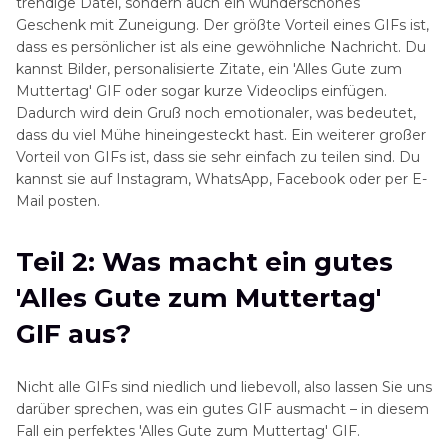
trendige Datei, sondern auch ein wunderschönes
zum Muttertag' GIFs
Geschenk mit Zuneigung. Der größte Vorteil eines GIFs ist,
dass es persönlicher ist als eine gewöhnliche Nachricht. Du
Teil 5: Bonus-Tipp: Versuche HitPaw Univd, um
kannst Bilder, personalisierte Zitate, ein 'Alles Gute zum
jedes Video in ein Muttertags-GIF zu
Muttertag' GIF oder sogar kurze Videoclips einfügen.
verwandeln
Dadurch wird dein Gruß noch emotionaler, was bedeutet,
dass du viel Mühe hineingesteckt hast. Ein weiterer großer
Teil 6: Häufig gestellte Fragen zur Erstellung
Vorteil von GIFs ist, dass sie sehr einfach zu teilen sind. Du
von 'Alles Gute zum Muttertag' GIFs
kannst sie auf Instagram, WhatsApp, Facebook oder per E-
Mail posten.
Teil 2: Was macht ein gutes
'Alles Gute zum Muttertag'
GIF aus?
Nicht alle GIFs sind niedlich und liebevoll, also lassen Sie uns
darüber sprechen, was ein gutes GIF ausmacht – in diesem
Fall ein perfektes 'Alles Gute zum Muttertag' GIF.