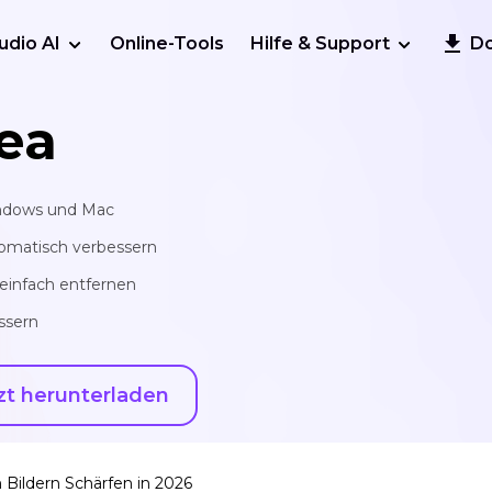
udio AI
Online-Tools
Hilfe & Support
D
ea
indows und Mac
tomatisch verbessern
einfach entfernen
ssern
zt herunterladen
Bildern Schärfen in 2026