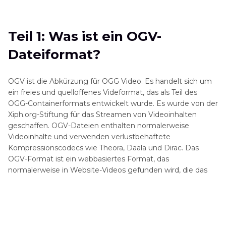
Teil 1: Was ist ein OGV-Dateiformat?
Teil 2: Top 4 Möglichkeiten, OGV-Dateien
Teil 1: Was ist ein OGV-
kostenlos zu öffnen
Dateiformat?
Teil 3: Konvertieren Sie OGV-Datei in MP4 für
breite Wiedergabe
OGV ist die Abkürzung für OGG Video. Es handelt sich um
ein freies und quelloffenes Videformat, das als Teil des
FAQs zur Wiedergabe von OGV-Dateien
OGG-Containerformats entwickelt wurde. Es wurde von der
Xiph.org-Stiftung für das Streamen von Videoinhalten
geschaffen. OGV-Dateien enthalten normalerweise
Videoinhalte und verwenden verlustbehaftete
Kompressionscodecs wie Theora, Daala und Dirac. Das
OGV-Format ist ein webbasiertes Format, das
normalerweise in Website-Videos gefunden wird, die das